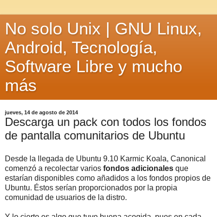
No solo Unix | GNU Linux,
Android, Tecnología,
Software Libre y mucho
más
jueves, 14 de agosto de 2014
Descarga un pack con todos los fondos
de pantalla comunitarios de Ubuntu
Desde la llegada de Ubuntu 9.10 Karmic Koala, Canonical
comenzó a recolectar varios
fondos adicionales
que
estarían disponibles como añadidos a los fondos propios de
Ubuntu. Éstos serían proporcionados por la propia
comunidad de usuarios de la distro.
Y lo cierto es algo que tuvo buena acogida, pues en cada