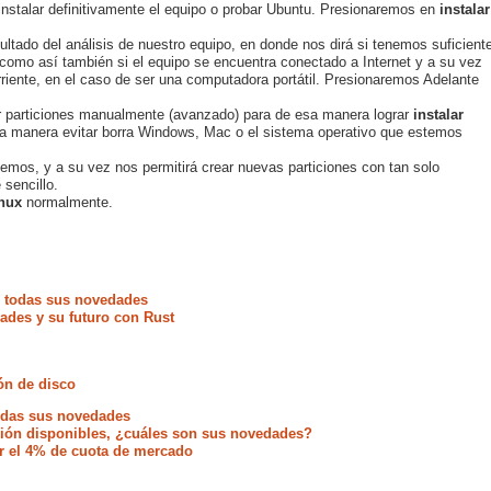
nstalar definitivamente el equipo o probar Ubuntu. Presionaremos en
instalar
ultado del análisis de nuestro equipo, en donde nos dirá si tenemos suficient
 como así también si el equipo se encuentra conectado a Internet y a su vez
riente, en el caso de ser una computadora portátil. Presionaremos Adelante
ar particiones manualmente (avanzado) para de esa manera lograr
instalar
esa manera evitar borra Windows, Mac o el sistema operativo que estemos
enemos, y a su vez nos permitirá crear nuevas particiones con tan solo
 sencillo.
inux
normalmente.
e todas sus novedades
ades y su futuro con Rust
ón de disco
todas sus novedades
ación disponibles, ¿cuáles son sus novedades?
r el 4% de cuota de mercado