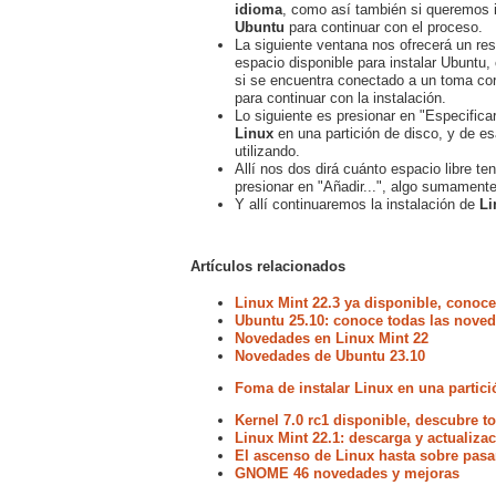
idioma
, como así también si queremos i
Ubuntu
para continuar con el proceso.
La siguiente ventana nos ofrecerá un res
espacio disponible para instalar Ubuntu,
si se encuentra conectado a un toma cor
para continuar con la instalación.
Lo siguiente es presionar en "Especific
Linux
en una partición de disco, y de 
utilizando.
Allí nos dos dirá cuánto espacio libre t
presionar en "Añadir...", algo sumamente
Y allí continuaremos la instalación de
L
Artículos relacionados
Linux Mint 22.3 ya disponible, conoc
Ubuntu 25.10: conoce todas las noved
Novedades en Linux Mint 22
Novedades de Ubuntu 23.10
Foma de instalar Linux en una partici
Kernel 7.0 rc1 disponible, descubre 
Linux Mint 22.1: descarga y actualiz
El ascenso de Linux hasta sobre pasa
GNOME 46 novedades y mejoras