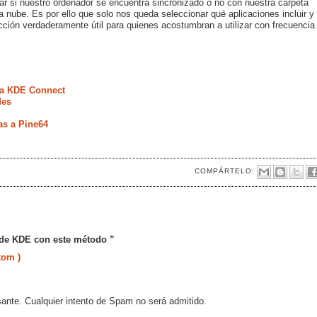
r si nuestro ordenador se encuentra sincronizado o no con nuestra carpeta
 nube. Es por ello que solo nos queda seleccionar qué aplicaciones incluir y
cción verdaderamente útil para quienes acostumbran a utilizar con frecuencia
s a KDE Connect
des
as a Pine64
COMPÁRTELO:
 de KDE con este método ”
tom )
sante. Cualquier intento de Spam no será admitido.