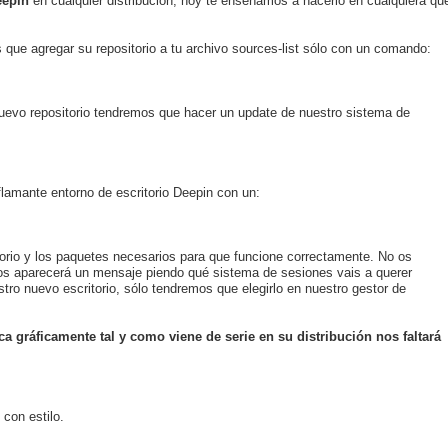
eepin
en cualquier distribución, hoy te enseñamos a hacerlo en cualquiera qu
 que agregar su repositorio a tu archivo sources-list sólo con un comando:
vo repositorio tendremos que hacer un update de nuestro sistema de
 flamante entorno de escritorio Deepin con un:
torio y los paquetes necesarios para que funcione correctamente. No os
 os aparecerá un mensaje piendo qué sistema de sesiones vais a querer
tro nuevo escritorio, sólo tendremos que elegirlo en nuestro gestor de
a gráficamente tal y como viene de serie en su distribución nos faltará
 con estilo.