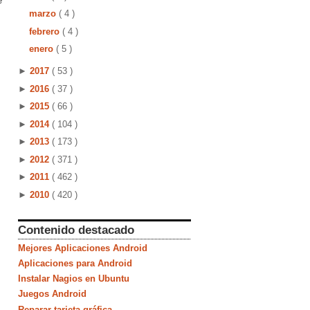
e
marzo
( 4 )
febrero
( 4 )
enero
( 5 )
►
2017
( 53 )
►
2016
( 37 )
►
2015
( 66 )
►
2014
( 104 )
►
2013
( 173 )
►
2012
( 371 )
►
2011
( 462 )
►
2010
( 420 )
Contenido destacado
Mejores Aplicaciones Android
Aplicaciones para Android
Instalar Nagios en Ubuntu
Juegos Android
Reparar tarjeta gráfica