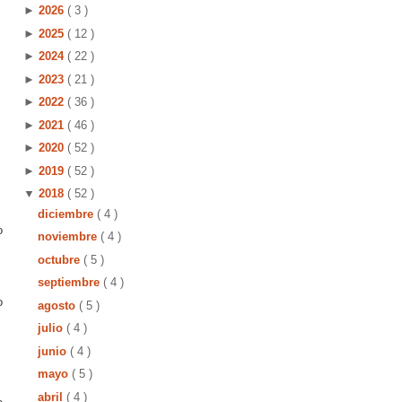
►
2026
( 3 )
►
2025
( 12 )
►
2024
( 22 )
►
2023
( 21 )
►
2022
( 36 )
►
2021
( 46 )
►
2020
( 52 )
►
2019
( 52 )
▼
2018
( 52 )
diciembre
( 4 )
o
noviembre
( 4 )
octubre
( 5 )
septiembre
( 4 )
o
agosto
( 5 )
julio
( 4 )
junio
( 4 )
mayo
( 5 )
abril
( 4 )