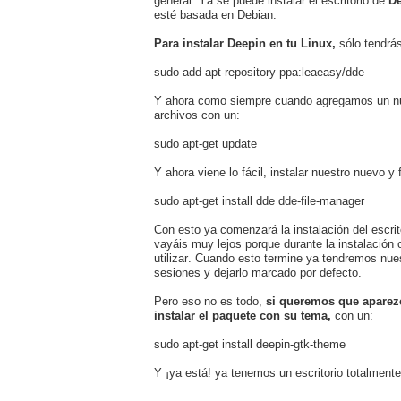
general. Ya se puede instalar el escritorio de
D
esté basada en Debian.
Para instalar Deepin en tu Linux,
sólo tendrás
sudo add-apt-repository ppa:leaeasy/dde
Y ahora como siempre cuando agregamos un nue
archivos con un:
sudo apt-get update
Y ahora viene lo fácil, instalar nuestro nuevo y
sudo apt-get install dde dde-file-manager
Con esto ya comenzará la instalación del escri
vayáis muy lejos porque durante la instalación
utilizar. Cuando esto termine ya tendremos nues
sesiones y dejarlo marcado por defecto.
Pero eso no es todo,
si queremos que aparezc
instalar el paquete con su tema,
con un:
sudo apt-get install deepin-gtk-theme
Y ¡ya está! ya tenemos un escritorio totalmente