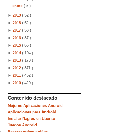
enero
( 5 )
►
2019
( 52 )
►
2018
( 52 )
►
2017
( 53 )
►
2016
( 37 )
►
2015
( 66 )
►
2014
( 104 )
►
2013
( 173 )
►
2012
( 371 )
►
2011
( 462 )
►
2010
( 420 )
Contenido destacado
Mejores Aplicaciones Android
Aplicaciones para Android
Instalar Nagios en Ubuntu
Juegos Android
Reparar tarjeta gráfica