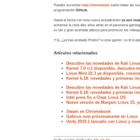
Puedes encontrar
sobre todas las nov
más información
programación
Github.
Hasta la fecha con esta nueva actualización
ya son mas
echamos la vista diez años atrás en el panorama gamin
su tan y gran acertada alianza para promover los videoj
Y tú, ¿ya has probado Proton? si eres gamer, no te lo pi
Artículos relacionados
Descubre las novedades de Kali Linux
Kernel 7.0 rc1 disponible, descubre 
Linux Mint 22.3 ya disponible, conoc
Kernel 6.18: novedades y primeras im
Descubre las novedades de Kali Linux
Kernel 6.18: novedades y primeras im
Intel pone fin a Clear Linux OS
Nueva versión de Manjaro Linux 15, y
Steam en Chromebook
Geforce now próximamente en Linux
Unity 2019.1 lanzado con Linux y no
PUBLICADO POR
CFC
EN
23:30