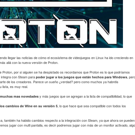
ndo llegar las noticias de cómo el ecosistema de videojuegos en Linux ha ido creciendo en
más allá con la nueva versión de Proton.
Proton, por si alguien se ha despistado os recordamos que Proton es lo que podríamos
 integra con Steam para
, per
poder jugar a los juegos que están hechos para Windows
 parte de los creadores. Parece un sueño ¿verdad? pero como muchos ya habréis
lista, es muy real.
y más juegos que se agregan a la lista de compatibilidad, lo que
an muchas mas novedades
, lo que hace que sea compatible con todos los
los cambios de Wine en su versión 5
fica, también ha habido cambios respecto a la integración con Steam, ya que ahora se pueden
mos jugar con multi pantalla, es decir podremos jugar con más de un monitor activado, alg