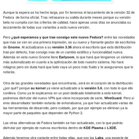
Aunque la espera se ha hecho larga, por fin tenemos el lanzamiento de la versión 32 de
Fedora
de forma oficial. Tras retrasarse su salida durante meses porque su versión
beta no cumplía con los criterios de calidad, hace apenas unos días se anunciaba su
lanzamiento de todas sus variantes a esta nueva versión.
Pero
entre las novedades
¿qué esperamos y que trae consigo este nuevo Fedora?
que mas se ven en una primera impresión, es su nuevo y flamante gestor de escritorios
de
. Al actualizarse a su
ahora el escritorio que esta distribución
Gnome
versión 3.36
trae por defecto, trae consigo mas de un cambio estético y funcionalidad nueva.
Además en esta nuevo Gnome tiene
, lo que hará que tengamos un sistema
Earlyoom
más automatizado en cuanto a la optimización de todo nuestro sistema. No hará
milagros pero sin duda hará que todo vaya un poco más fluido y te aseguramos que lo
notarás.
Otra de las grandes novedades que encontrarás, será en el corazón de la distribución
¿por qué? porque
ya viene actualizado a la
, con todo lo que ello
su kernel
versión 5.6
conlleva. Como ya te explicamos en un post dedicado totalmente a este kernel,
podremos disfrutar del nuevo VPN que viene incorporado de serie,
. Pero si
WireGuard
eres desarrollador también estarás de enhorabuena, ya que han actualizado varias de
las herramientas de desarrollo, pero cuidado, por que por ejemplo se eliminan ya la
mayor parte de paquetes que dependen de Python 2.
Las otras alternativas de Fedora también se han actualizado, con lo que podrás
disfrutar por ejemplo de nuevos escritorios dentro de
o
KDE Plasma
LXDE.
Además tenemos otra variante entre todas ellas, que son los
, una especie de
Labs