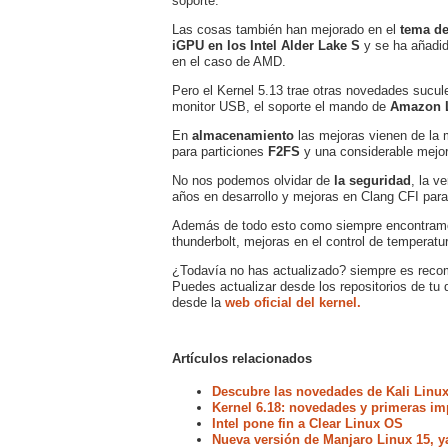
soporte.
Las cosas también han mejorado en el
tema de
iGPU en los Intel Alder Lake S
y se ha añadid
en el caso de AMD.
Pero el Kernel 5.13 trae otras novedades sucu
monitor USB, el soporte el mando de
Amazon 
En
almacenamiento
las mejoras vienen de la 
para particiones
F2FS
y una considerable mejo
No nos podemos olvidar de
la seguridad
, la v
años en desarrollo y mejoras en Clang CFI para
Además de todo esto como siempre encontramos
thunderbolt, mejoras en el control de temperatu
¿Todavía no has actualizado? siempre es recomen
Puedes actualizar desde los repositorios de tu 
desde la
web oficial del kernel.
Artículos relacionados
Descubre las novedades de Kali Linux
Kernel 6.18: novedades y primeras im
Intel pone fin a Clear Linux OS
Nueva versión de Manjaro Linux 15, y