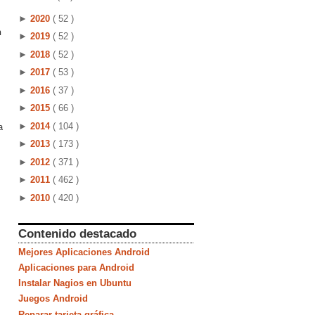
►
2020
( 52 )
n
►
2019
( 52 )
►
2018
( 52 )
►
2017
( 53 )
►
2016
( 37 )
►
2015
( 66 )
►
2014
( 104 )
a
►
2013
( 173 )
►
2012
( 371 )
►
2011
( 462 )
►
2010
( 420 )
Contenido destacado
Mejores Aplicaciones Android
Aplicaciones para Android
Instalar Nagios en Ubuntu
Juegos Android
Reparar tarjeta gráfica