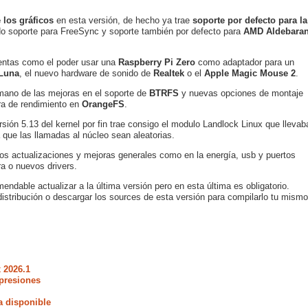
 los gráficos
en esta versión, de hecho ya trae
soporte por defecto para la
o soporte para FreeSync y soporte también por defecto para
AMD Aldebara
lentas como el poder usar una
Raspberry Pi Zero
como adaptador para un
Luna
, el nuevo hardware de sonido de
Realtek
o el
Apple Magic Mouse 2
.
mano de las mejoras en el soporte de
BTRFS
y nuevas opciones de montaje
ra de rendimiento en
OrangeFS
.
ersión 5.13 del kernel por fin trae consigo el modulo Landlock Linux que llevab
 que las llamadas al núcleo sean aleatorias.
 actualizaciones y mejoras generales como en la energía, usb y puertos
ra o nuevos drivers.
dable actualizar a la última versión pero en esta última es obligatorio.
distribución o descargar los sources de esta versión para compilarlo tu mismo
 2026.1
presiones
a disponible