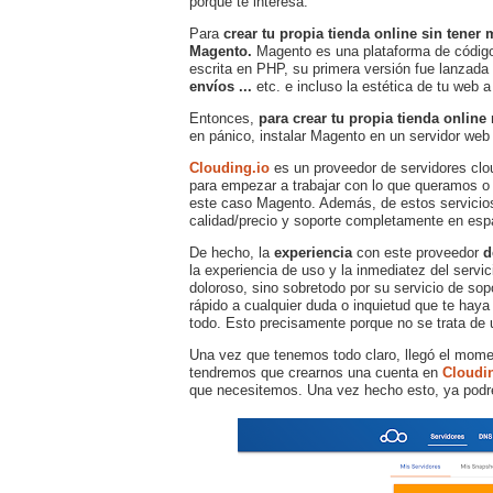
porque te interesa.
Para
crear tu propia tienda online sin tene
Magento.
Magento es una plataforma de código a
escrita en PHP, su primera versión fue lanzad
envíos ...
etc. e incluso la estética de tu web 
Entonces,
para crear tu propia tienda online
en pánico, instalar Magento en un servidor web
Clouding.io
es un proveedor de servidores clou
para empezar a trabajar con lo que queramos o 
este caso Magento. Además, de estos servicios
calidad/precio y soporte completamente en esp
De hecho, la
experiencia
con este proveedor
d
la experiencia de uso y la inmediatez del serv
doloroso, sino sobretodo por su servicio de so
rápido a cualquier duda o inquietud que te haya 
todo. Esto precisamente porque no se trata de 
Una vez que tenemos todo claro, llegó el mom
tendremos que crearnos una cuenta en
Cloudi
que necesitemos. Una vez hecho esto, ya podre