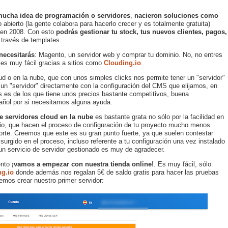
r mucha idea de programación o servidores
,
nacieron soluciones como
bierto (la gente colabora para hacerlo crecer y es totalmente gratuita)
a en 2008. Con esto
podrás gestionar tu stock, tus nuevos clientes, pagos,
a través de templates.
 necesitarás
: Magento, un servidor web y comprar tu dominio. No, no entres
 es muy fácil gracias a sitios como
Clouding.io
.
d o en la nube, que con unos simples clicks nos permite tener un "servidor"
un "servidor" directamente con la configuración del CMS que elijamos, en
 es de los que tiene unos precios bastante competitivos, buena
añol por si necesitamos alguna ayuda.
e servidores cloud en la nube
es bastante grata no sólo por la facilidad en
icio, que hacen el proceso de configuración de tu proyecto mucho menos
porte. Creemos que este es su gran punto fuerte, ya que suelen contestar
surgido en el proceso, incluso referente a tu configuración una vez instalado
un servicio de servidor gestionado es muy de agradecer.
ento
¡vamos a empezar con nuestra tienda online!
. Es muy fácil, sólo
ng.io
donde además nos regalan 5€ de saldo gratis para hacer las pruebas
mos crear nuestro primer servidor: