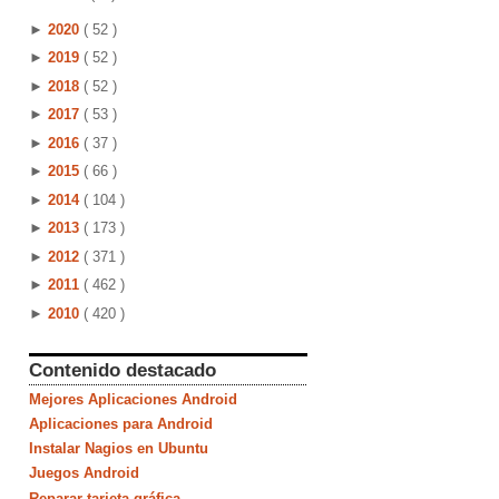
►
2020
( 52 )
►
2019
( 52 )
►
2018
( 52 )
►
2017
( 53 )
►
2016
( 37 )
►
2015
( 66 )
►
2014
( 104 )
►
2013
( 173 )
►
2012
( 371 )
►
2011
( 462 )
►
2010
( 420 )
Contenido destacado
Mejores Aplicaciones Android
Aplicaciones para Android
Instalar Nagios en Ubuntu
Juegos Android
Reparar tarjeta gráfica