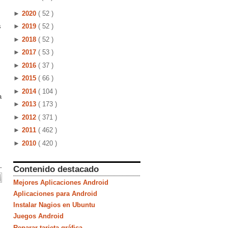
►
2020
( 52 )
s
►
2019
( 52 )
►
2018
( 52 )
►
2017
( 53 )
►
2016
( 37 )
►
2015
( 66 )
►
2014
( 104 )
a
►
2013
( 173 )
►
2012
( 371 )
►
2011
( 462 )
►
2010
( 420 )
Contenido destacado
Mejores Aplicaciones Android
Aplicaciones para Android
Instalar Nagios en Ubuntu
Juegos Android
Reparar tarjeta gráfica