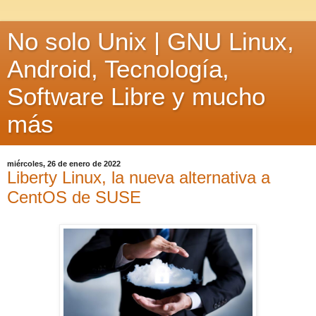
No solo Unix | GNU Linux,
Android, Tecnología,
Software Libre y mucho
más
miércoles, 26 de enero de 2022
Liberty Linux, la nueva alternativa a
CentOS de SUSE