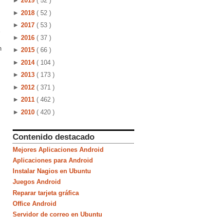
►
2019
( 52 )
►
2018
( 52 )
►
2017
( 53 )
►
2016
( 37 )
n
►
2015
( 66 )
►
2014
( 104 )
►
2013
( 173 )
►
2012
( 371 )
►
2011
( 462 )
►
2010
( 420 )
Contenido destacado
Mejores Aplicaciones Android
Aplicaciones para Android
Instalar Nagios en Ubuntu
Juegos Android
Reparar tarjeta gráfica
Office Android
Servidor de correo en Ubuntu