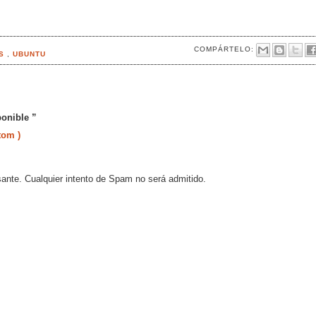
COMPÁRTELO:
AS
,
UBUNTU
ponible ”
tom )
sante. Cualquier intento de Spam no será admitido.