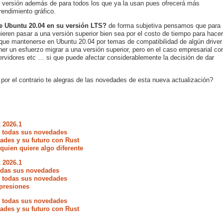
a versión además de para todos los que ya la usan pues ofrecerá más
endimiento gráfico.
e Ubuntu 20.04 en su versión LTS?
de forma subjetiva pensamos que para
ieren pasar a una versión superior bien sea por el costo de tiempo para hacer
n que mantenerse en Ubuntu 20.04 por temas de compatibilidad de algún driver
er un esfuerzo migrar a una versión superior, pero en el caso empresarial co
rvidores etc … si que puede afectar considerablemente la decisión de dar
 por el contrario te alegras de las novedades de esta nueva actualización?
 2026.1
e todas sus novedades
ades y su futuro con Rust
quien quiere algo diferente
 2026.1
todas sus novedades
e todas sus novedades
presiones
e todas sus novedades
ades y su futuro con Rust