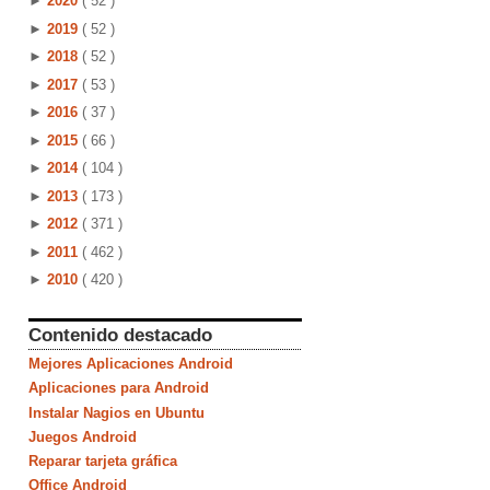
►
2020
( 52 )
►
2019
( 52 )
►
2018
( 52 )
►
2017
( 53 )
►
2016
( 37 )
►
2015
( 66 )
►
2014
( 104 )
►
2013
( 173 )
►
2012
( 371 )
►
2011
( 462 )
►
2010
( 420 )
Contenido destacado
Mejores Aplicaciones Android
Aplicaciones para Android
Instalar Nagios en Ubuntu
Juegos Android
Reparar tarjeta gráfica
Office Android