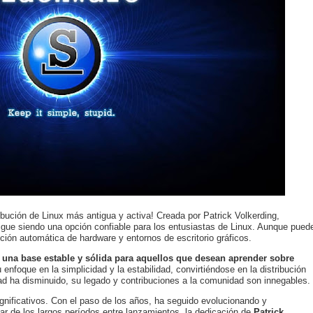
ibución de Linux más antigua y activa! Creada por Patrick Volkerding,
sigue siendo una opción confiable para los entusiastas de Linux. Aunque pued
cción automática de hardware y entornos de escritorio gráficos.
una base estable y sólida para aquellos que desean aprender sobre
 enfoque en la simplicidad y la estabilidad, convirtiéndose en la distribución
d ha disminuido, su legado y contribuciones a la comunidad son innegables.
ignificativos. Con el paso de los años, ha seguido evolucionando y
r de los largos períodos entre lanzamientos, la dedicación de
Patrick