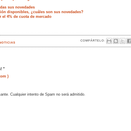
todas sus novedades
ación disponibles, ¿cuáles son sus novedades?
r el 4% de cuota de mercado
COMPÁRTELO:
NOTICIAS
! ”
tom )
sante. Cualquier intento de Spam no será admitido.