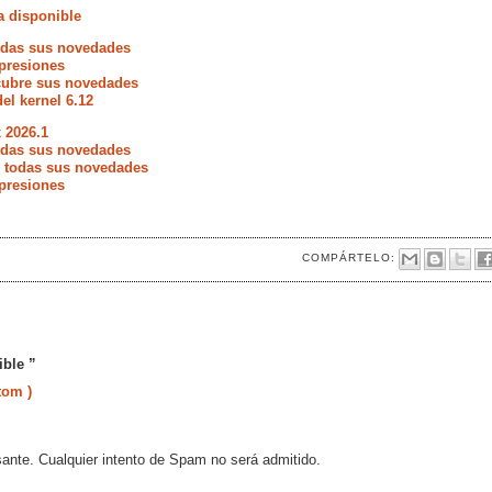
a disponible
todas sus novedades
presiones
scubre sus novedades
del kernel 6.12
 2026.1
todas sus novedades
e todas sus novedades
presiones
COMPÁRTELO:
ible ”
tom )
sante. Cualquier intento de Spam no será admitido.