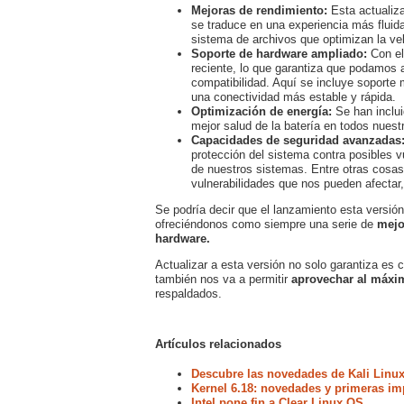
Mejoras de rendimiento:
Esta actualiza
se traduce en una experiencia más fluid
sistema de archivos que optimizan la vel
Soporte de hardware ampliado:
Con el
reciente, lo que garantiza que podamos 
compatibilidad. Aquí se incluye soporte
una conectividad más estable y rápida.
Optimización de energía:
Se han inclui
mejor salud de la batería en todos nuestr
Capacidades de seguridad avanzadas
protección del sistema contra posibles v
de nuestros sistemas. Entre otras cosa
vulnerabilidades que nos pueden afectar,
Se podría decir que el lanzamiento esta versión
ofreciéndonos como siempre una serie de
mejo
hardware.
Actualizar a esta versión no solo garantiza es 
también nos va a permitir
aprovechar al máxim
respaldados.
Artículos relacionados
Descubre las novedades de Kali Linux
Kernel 6.18: novedades y primeras im
Intel pone fin a Clear Linux OS