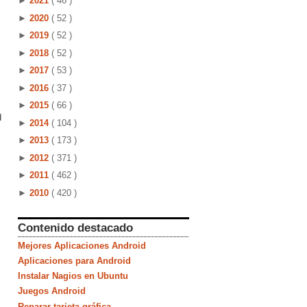
►
2021
( 46 )
►
2020
( 52 )
►
2019
( 52 )
►
2018
( 52 )
►
2017
( 53 )
►
2016
( 37 )
►
2015
( 66 )
d
►
2014
( 104 )
►
2013
( 173 )
►
2012
( 371 )
►
2011
( 462 )
►
2010
( 420 )
Contenido destacado
Mejores Aplicaciones Android
Aplicaciones para Android
Instalar Nagios en Ubuntu
Juegos Android
Reparar tarjeta gráfica