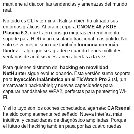
mantiene al día con las tendencias y amenazas del mundo
real.
No todo es CLI y terminal. Kali también ha afinado sus
entornos gráficos. Ahora incorpora
GNOME 48
y
KDE
Plasma 6.3
, que traen consigo mejoras en rendimiento,
soporte para HDR y un escalado fraccional más pulido. No
solo se ve mejor, sino que también
funciona con más
fluidez
—algo que se agradece cuando tienes múltiples
ventanas de análisis y escaneo abiertas a la vez.
Para quienes disfrutan del
hacking en movilidad
,
NetHunter
sigue evolucionando. Esta versión suma soporte
para
inyección inalámbrica en el TicWatch Pro 3
(sí, ¡un
smartwatch hackeable!) y nuevas capacidades para
capturar handshakes WPA2, perfectas para pentesting Wi-
Fi.
Y si lo tuyo son los coches conectados, agárrate:
CARsenal
ha sido completamente rediseñado. Nueva interfaz, más
intuitiva, y capacidades de diagnóstico ampliadas. Porque
el futuro del hacking también pasa por las cuatro ruedas.