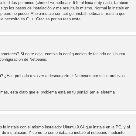
 si le di los perminos (chmod +x netbeans-6.8-ml-linux.sh)y nada, tambien
igo los pasos de instalación y me resulta lo mismo. Normal lo instale en
op pero no puedo. Ahora instale con apt-get install netbeans, resulta que
 que necesito es C++. Gracias por su respuesta.
aracteres? Si no te deja, cambia la configuracion de teclado de Ubuntu.
a configuración de Netbeans.
i? ¿Has probado a volver a descargarte el Netbeans por si los archivos
emas, esta claro que el problema está en tu portátil (en el sistema
p lo instale con el mismo instalador Ubuntu 9.04 que instale en la PC, y si
nes de instalación. Y como te comentaba se instaló el netbeans mediante