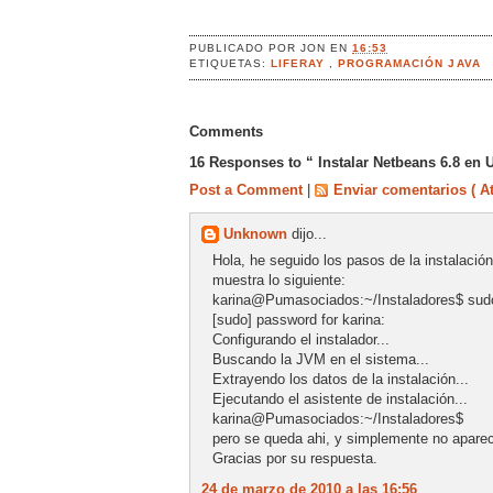
PUBLICADO POR
JON
EN
16:53
ETIQUETAS:
LIFERAY
,
PROGRAMACIÓN JAVA
Comments
16 Responses to “ Instalar Netbeans 6.8 en 
Post a Comment
|
Enviar comentarios ( A
Unknown
dijo...
Hola, he seguido los pasos de la instalación
muestra lo siguiente:
karina@Pumasociados:~/Instaladores$ sudo 
[sudo] password for karina:
Configurando el instalador...
Buscando la JVM en el sistema...
Extrayendo los datos de la instalación...
Ejecutando el asistente de instalación...
karina@Pumasociados:~/Instaladores$
pero se queda ahi, y simplemente no aparec
Gracias por su respuesta.
24 de marzo de 2010 a las 16:56