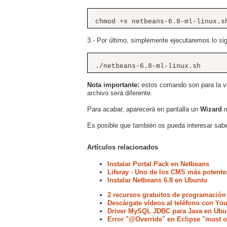
chmod +x netbeans-6.8-ml-linux.s
3.- Por último, simplemente ejecutaremos lo sig
./netbeans-6.8-ml-linux.sh
Nota importante:
estos comando son para la ve
archivo será diferente.
Para acabar, aparecerá en pantalla un
Wizard
m
Es posible que también os pueda interesar sab
Artículos relacionados
Instalar Portal Pack en Netbeans
Liferay - Uno de los CMS más potentes
Instalar Netbeans 6.8 en Ubuntu
2 recursos gratuitos de programación
Descárgate vídeos al teléfono con Yo
Driver MySQL JDBC para Java en Ubu
Error "@Override" en Eclipse "must o