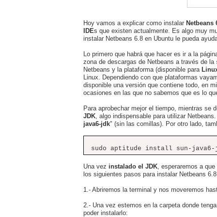
Hoy vamos a explicar como instalar
Netbeans 
IDE
s que existen actualmente. Es algo muy mu
instalar Netbeans 6.8 en Ubuntu le pueda ayuda
Lo primero que habrá que hacer es ir a la págin
zona de descargas de Netbeans a través de la
Netbeans y la plataforma (disponible para
Linu
Linux. Dependiendo con que plataformas vayamo
disponible una versión que contiene todo, en m
ocasiones en las que no sabemos que es lo qu
Para aprobechar mejor el tiempo, mientras se 
JDK
, algo indispensable para utilizar Netbean
java6-jdk
" (sin las comillas). Por otro lado, ta
sudo aptitude install sun-java6-
Una vez
instalado el JDK
, esperaremos a que
los siguientes pasos para instalar Netbeans 6.
1.- Abriremos la terminal y nos moveremos has
2.- Una vez estemos en la carpeta donde ten
poder instalarlo: