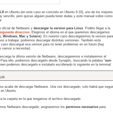
6.8
en Ubuntu (en este caso en concreto en Ubuntu 9.10), uno de los mejores
y sencillo, pero quizas alguien pueda tener dudas y este manual sobre como
r.
a oficial de Netbeans y
descargar la version para Linux
. Podéis llegar a la
siguiente direccion
. Elegimos el idioma en el que queremos descargarnos
x, Windows, Mac y Solaris
). En nuestro caso descargaremos la version par
s a trabajar, podremos descargar distintas versiones. También está
i caso descargué esa version para no tener problemas en un futuro (hay
e vamos a necesitar).
descarga la última versión de Netbeans, descargaremos e instalaremos el
s. Para ello, podremos descargarlo desde Synaptic, buscando la palabra "
sun-
mbien podemos descargarlo e instalarlo escribinedo lo siguiente en la terminal:
jdk
 se acabe de descargar Netbeans. Una vez descargado, solo habrá que segui
8 en Ubuntu:
ta la carpeta en la que tengamos el archivo descargado
gamos Netbeans descargado, asignaremos los
permisos necesarios
para