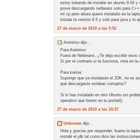
estoy tratando de instalar en ubuntu 9.04 y
prové descargando netbeans solo para C++ s
mi cp pero ahora quiero instalarlo en la lapt
instala la version 6.5 y solo para java y lo
27 de marzo de 2010 a las 5:52
Anónimo dijo...
Para Anónimo:
Fuera de Netbeans, ¿Te deja escribir esos c
Si por el contrario si te funciona, mira en l
Para karina:
Supongo que ya instalaste el JDK, no es as
que descargaste estaban corruptos?
Si lo has instalado en otro Ubuntu sin probl
operativo que tienes en tu portatil).
27 de marzo de 2010 a las 10:37
Unknown
dijo...
Hola y gracias por responder, bueno la lapto
instalé el jdk tal como dice las instruccio