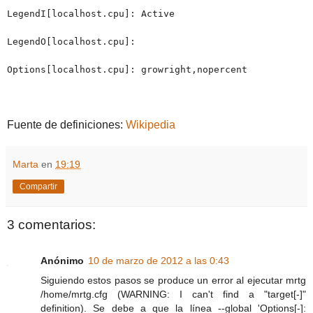
LegendI[localhost.cpu]: Active
LegendO[localhost.cpu]:
Options[localhost.cpu]: growright,nopercent
Fuente de definiciones:
Wikipedia
Marta
en
19:19
Compartir
3 comentarios:
Anónimo
10 de marzo de 2012 a las 0:43
Siguiendo estos pasos se produce un error al ejecutar mrtg
/home/mrtg.cfg (WARNING: I can't find a "target[-]"
definition). Se debe a que la línea --global 'Options[-]: