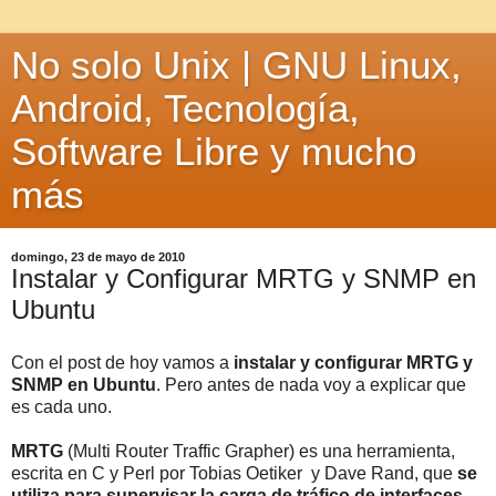
No solo Unix | GNU Linux,
Android, Tecnología,
Software Libre y mucho
más
domingo, 23 de mayo de 2010
Instalar y Configurar MRTG y SNMP en
Ubuntu
Con el post de hoy vamos a
instalar y configurar MRTG y
SNMP en Ubuntu
. Pero antes de nada voy a explicar que
es cada uno.
MRTG
(Multi Router Traffic Grapher) es una herramienta,
escrita en C y Perl por Tobias Oetiker y Dave Rand, que
se
utiliza para supervisar la carga de tráfico de interfaces