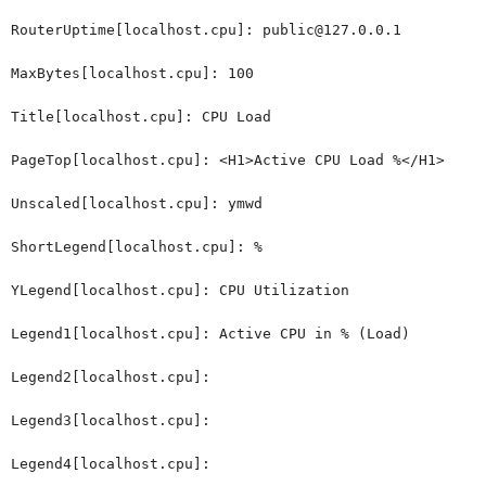
RouterUptime[localhost.cpu]: public@127.0.0.1
MaxBytes[localhost.cpu]: 100
Title[localhost.cpu]: CPU Load
PageTop[localhost.cpu]: <H1>Active CPU Load %</H1>
Unscaled[localhost.cpu]: ymwd
ShortLegend[localhost.cpu]: %
YLegend[localhost.cpu]: CPU Utilization
Legend1[localhost.cpu]: Active CPU in % (Load)
Legend2[localhost.cpu]:
Legend3[localhost.cpu]:
Legend4[localhost.cpu]: