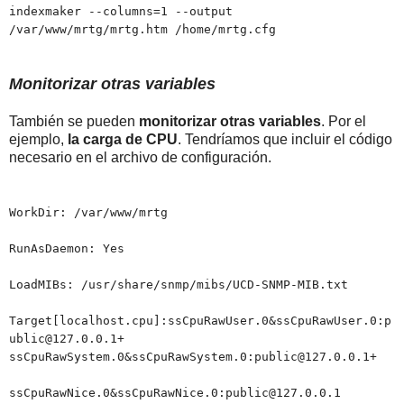
indexmaker --columns=1 --output
/var/www/mrtg/mrtg.htm /home/mrtg.cfg
Monitorizar otras variables
También se pueden
monitorizar otras variables
. Por el
ejemplo,
la carga de CPU
. Tendríamos que incluir el código
necesario en el archivo de configuración.
WorkDir: /var/www/mrtg
RunAsDaemon: Yes
LoadMIBs: /usr/share/snmp/mibs/UCD-SNMP-MIB.txt
Target[localhost.cpu]:ssCpuRawUser.0&ssCpuRawUser.0:p
ublic@127.0.0.1+
ssCpuRawSystem.0&ssCpuRawSystem.0:public@127.0.0.1+
ssCpuRawNice.0&ssCpuRawNice.0:public@127.0.0.1