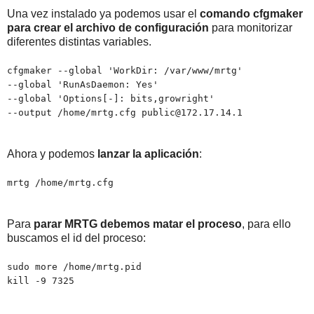
Una vez instalado ya podemos usar el
comando cfgmaker
para crear el archivo de configuración
para monitorizar
diferentes distintas variables.
cfgmaker --global 'WorkDir: /var/www/mrtg'
--global 'RunAsDaemon: Yes'
--global 'Options[-]: bits,growright'
--output /home/mrtg.cfg public@172.17.14.1
Ahora y podemos
lanzar la aplicación
:
mrtg /home/mrtg.cfg
Para
parar MRTG debemos matar el proceso
, para ello
buscamos el id del proceso:
sudo more /home/mrtg.pid
kill -9 7325