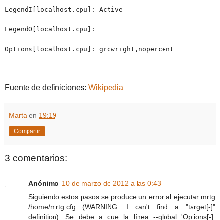
LegendI[localhost.cpu]: Active
LegendO[localhost.cpu]:
Options[localhost.cpu]: growright,nopercent
Fuente de definiciones:
Wikipedia
Marta
en
19:19
Compartir
3 comentarios:
Anónimo
10 de marzo de 2012 a las 0:43
Siguiendo estos pasos se produce un error al ejecutar mrtg
/home/mrtg.cfg (WARNING: I can't find a "target[-]"
definition). Se debe a que la línea --global 'Options[-]: