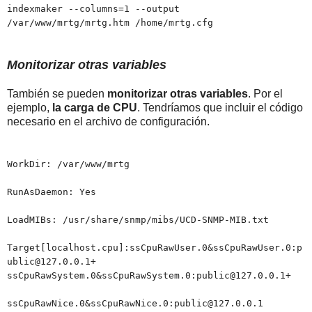
indexmaker --columns=1 --output
/var/www/mrtg/mrtg.htm /home/mrtg.cfg
Monitorizar otras variables
También se pueden
monitorizar otras variables
. Por el
ejemplo,
la carga de CPU
. Tendríamos que incluir el código
necesario en el archivo de configuración.
WorkDir: /var/www/mrtg
RunAsDaemon: Yes
LoadMIBs: /usr/share/snmp/mibs/UCD-SNMP-MIB.txt
Target[localhost.cpu]:ssCpuRawUser.0&ssCpuRawUser.0:p
ublic@127.0.0.1+
ssCpuRawSystem.0&ssCpuRawSystem.0:public@127.0.0.1+
ssCpuRawNice.0&ssCpuRawNice.0:public@127.0.0.1