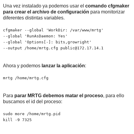
Una vez instalado ya podemos usar el
comando cfgmaker
para crear el archivo de configuración
para monitorizar
diferentes distintas variables.
cfgmaker --global 'WorkDir: /var/www/mrtg'
--global 'RunAsDaemon: Yes'
--global 'Options[-]: bits,growright'
--output /home/mrtg.cfg public@172.17.14.1
Ahora y podemos
lanzar la aplicación
:
mrtg /home/mrtg.cfg
Para
parar MRTG debemos matar el proceso
, para ello
buscamos el id del proceso:
sudo more /home/mrtg.pid
kill -9 7325