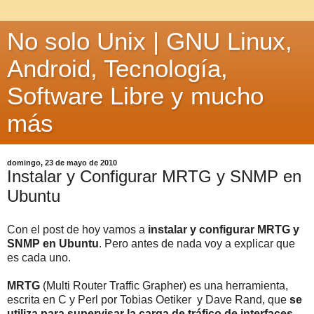
No solo Unix | GNU Linux,
Android, Tecnología,
Software Libre y mucho
más
domingo, 23 de mayo de 2010
Instalar y Configurar MRTG y SNMP en
Ubuntu
Con el post de hoy vamos a
instalar y configurar MRTG y
SNMP en Ubuntu
. Pero antes de nada voy a explicar que
es cada uno.
MRTG
(Multi Router Traffic Grapher) es una herramienta,
escrita en C y Perl por Tobias Oetiker y Dave Rand, que
se
utiliza para supervisar la carga de tráfico de interfaces