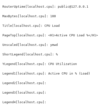
RouterUptime[localhost.cpu]: public@127.0.0.1
MaxBytes[localhost.cpu]: 100
Title[localhost.cpu]: CPU Load
PageTop[localhost.cpu]: <H1>Active CPU Load %</H1>
Unscaled[localhost.cpu]: ymwd
ShortLegend[localhost.cpu]: %
YLegend[localhost.cpu]: CPU Utilization
Legend1[localhost.cpu]: Active CPU in % (Load)
Legend2[localhost.cpu]:
Legend3[localhost.cpu]:
Legend4[localhost.cpu]: