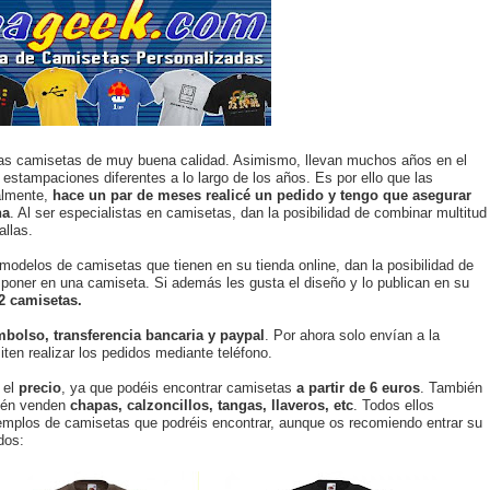
as camisetas de muy buena calidad. Asimismo, llevan muchos años en el
estampaciones diferentes a lo largo de los años. Es por ello que las
almente,
hace un par de meses realicé un pedido y tengo que asegurar
na
. Al ser especialistas en camisetas, dan la posibilidad de combinar multitud
allas.
s modelos de camisetas que tienen en su tienda online, dan la posibilidad de
poner en una camiseta. Si además les gusta el diseño y lo publican en su
2 camisetas.
mbolso, transferencia bancaria y paypal
. Por ahora solo envían a la
ten realizar los pedidos mediante teléfono.
 el
precio
, ya que podéis encontrar camisetas
a partir de 6 euros
. También
ién venden
chapas, calzoncillos, tangas, llaveros, etc
. Todos ellos
jemplos de camisetas que podréis encontrar, aunque os recomiendo entrar su
dos: