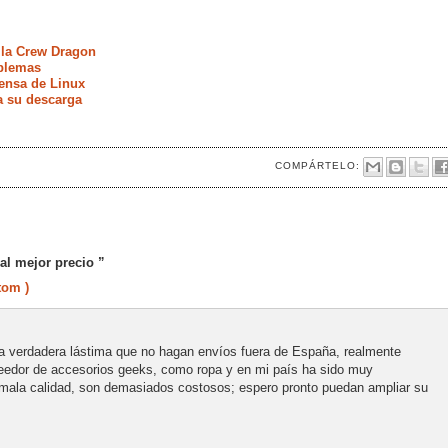
 la Crew Dragon
oblemas
fensa de Linux
a su descarga
COMPÁRTELO:
l mejor precio ”
tom )
a verdadera lástima que no hagan envíos fuera de España, realmente
edor de accesorios geeks, como ropa y en mi país ha sido muy
 mala calidad, son demasiados costosos; espero pronto puedan ampliar su