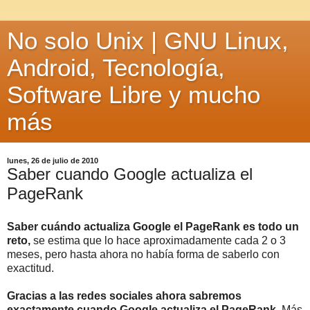
No solo Unix | GNU Linux,
Android, Tecnología,
Software Libre y mucho
más
lunes, 26 de julio de 2010
Saber cuando Google actualiza el
PageRank
Saber cuándo actualiza Google el PageRank es todo un
reto,
se estima que lo hace aproximadamente cada 2 o 3
meses, pero hasta ahora no había forma de saberlo con
exactitud.
Gracias a las redes sociales ahora sabremos
exactamente cuando Google actualiza el PageRank
. Más