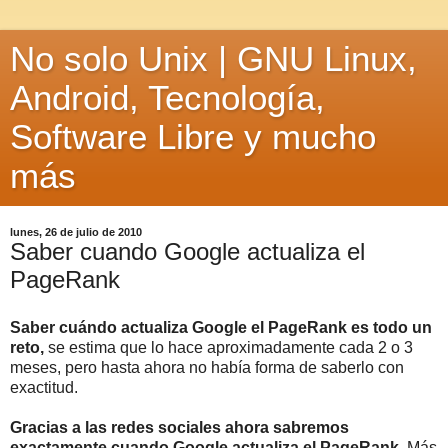
No solo Unix | GNU Linux,
Android, Tecnología,
Software Libre y mucho
más
lunes, 26 de julio de 2010
Saber cuando Google actualiza el
PageRank
Saber cuándo actualiza Google el PageRank es todo un
reto,
se estima que lo hace aproximadamente cada 2 o 3
meses, pero hasta ahora no había forma de saberlo con
exactitud.
Gracias a las redes sociales ahora sabremos
exactamente cuando Google actualiza el PageRank
. Más