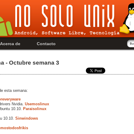
Acerca de
Contacto
na - Octubre semana 3
 de esta semana:
reveryware
drivers Nvidia.
Usemoslinux
 Ubuntu 10.10.
Paraisolinux
u 10.10.
Sinwindows
mostodosfrikis