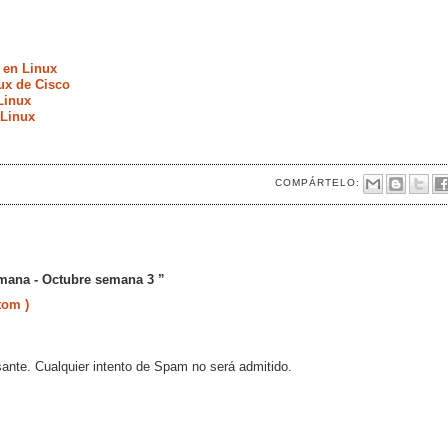
 en Linux
ux de Cisco
Linux
 Linux
COMPÁRTELO:
emana - Octubre semana 3 ”
tom )
sante. Cualquier intento de Spam no será admitido.