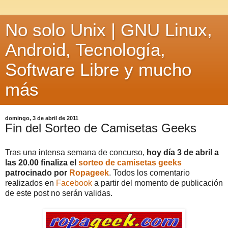
No solo Unix | GNU Linux,
Android, Tecnología,
Software Libre y mucho
más
domingo, 3 de abril de 2011
Fin del Sorteo de Camisetas Geeks
Tras una intensa semana de concurso,
hoy día 3 de abril a
las 20.00 finaliza el
sorteo de camisetas geeks
patrocinado por
Ropageek
. Todos los comentario
realizados en
Facebook
a partir del momento de publicación
de este post no serán validas.