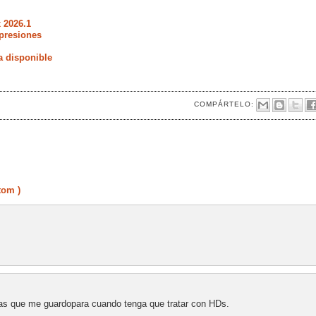
 2026.1
presiones
a disponible
COMPÁRTELO:
tom )
as que me guardopara cuando tenga que tratar con HDs.