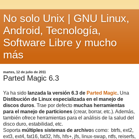
No solo Unix | GNU Linux,
Android, Tecnología,
Software Libre y mucho
más
martes, 12 de julio de 2011
Parted Magic 6.3
Ya ha sido
lanzada la versión 6.3 de
Parted Magic
.
Una
Distibución de Linux especializada en el manejo de
discos duros
. Trae por defecto
muchas herramientas
para el manejo de particiones
(crear, borrar, etc.). Además,
también ofrece herramientas para el análisis de la salud del
disco duro, estabilidad, etc.
Soporta
múltiples sistemas de archivo
s como: btrfs, ext2,
ext3, ext4, fat16, fat32, hfs, hfs+, jfs, linux-swap, ntfs, reiserfs,