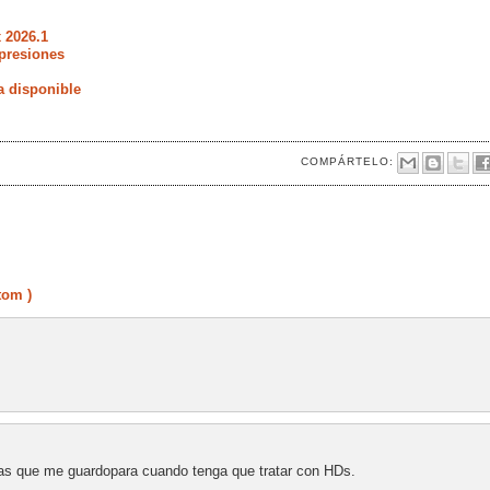
 2026.1
presiones
a disponible
COMPÁRTELO:
tom )
as que me guardopara cuando tenga que tratar con HDs.