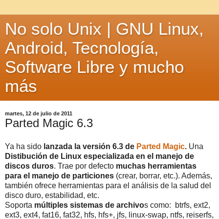
No solo Unix | GNU Linux,
Android, Tecnología,
Software Libre y mucho
más
martes, 12 de julio de 2011
Parted Magic 6.3
Ya ha sido
lanzada la versión 6.3 de
Parted Magic
.
Una
Distibución de Linux especializada en el manejo de
discos duros
. Trae por defecto
muchas herramientas
para el manejo de particiones
(crear, borrar, etc.). Además,
también ofrece herramientas para el análisis de la salud del
disco duro, estabilidad, etc.
Soporta
múltiples sistemas de archivo
s como: btrfs, ext2,
ext3, ext4, fat16, fat32, hfs, hfs+, jfs, linux-swap, ntfs, reiserfs,