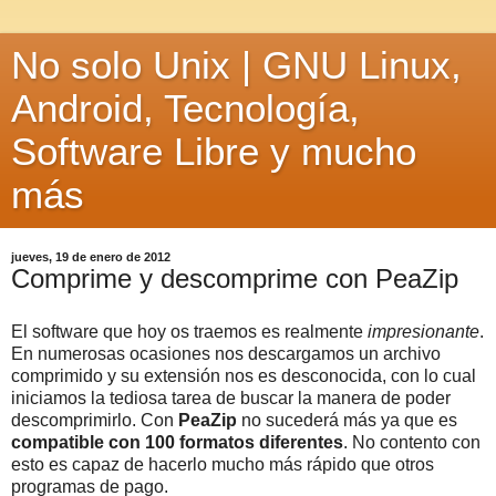
No solo Unix | GNU Linux,
Android, Tecnología,
Software Libre y mucho
más
jueves, 19 de enero de 2012
Comprime y descomprime con PeaZip
El software que hoy os traemos es realmente
impresionante
.
En numerosas ocasiones nos descargamos un archivo
comprimido y su extensión nos es desconocida, con lo cual
iniciamos la tediosa tarea de buscar la manera de poder
descomprimirlo. Con
PeaZip
no sucederá más ya que es
compatible con 100 formatos diferentes
. No contento con
esto es capaz de hacerlo mucho más rápido que otros
programas de pago.