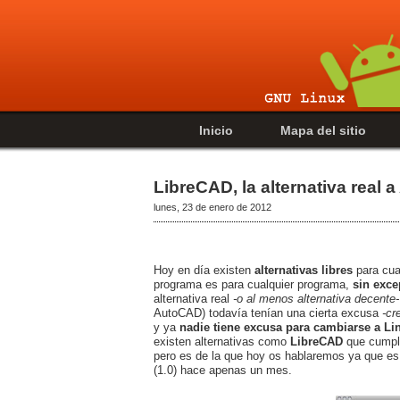
Inicio
Mapa del sitio
LibreCAD, la alternativa real
lunes, 23 de enero de 2012
Hoy en día existen
alternativas libres
para cua
programa es para cualquier programa,
sin exc
alternativa real
-o al menos alternativa decente-
AutoCAD) todavía tenían una cierta excusa
-cr
y ya
nadie tiene excusa para cambiarse a Li
existen alternativas como
LibreCAD
que cumple
pero es de la que hoy os hablaremos ya que e
(1.0) hace apenas un mes.