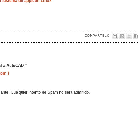
 sistema de apps en Linux
COMPÁRTELO:
eal a AutoCAD ”
tom )
sante. Cualquier intento de Spam no será admitido.