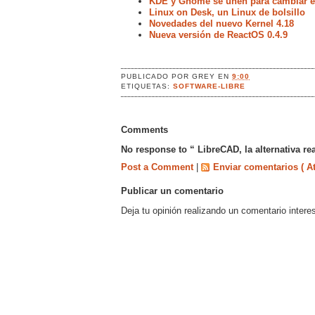
KDE y Gnome se unen para cambiar el
Linux on Desk, un Linux de bolsillo
Novedades del nuevo Kernel 4.18
Nueva versión de ReactOS 0.4.9
PUBLICADO POR
GREY
EN
9:00
ETIQUETAS:
SOFTWARE-LIBRE
Comments
No response to “ LibreCAD, la alternativa r
Post a Comment
|
Enviar comentarios ( A
Publicar un comentario
Deja tu opinión realizando un comentario intere