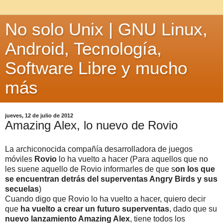
No solo Unix | GNU Linux,
Android, Tecnología,
Software Libre y mucho
más
jueves, 12 de julio de 2012
Amazing Alex, lo nuevo de Rovio
La archiconocida compañía desarrolladora de juegos
móviles
Rovio
lo ha vuelto a hacer (Para aquellos que no
les suene aquello de Rovio informarles de que s
on los que
se encuentran detrás del
superventas Angry Birds y sus
secuelas
)
Cuando digo que Rovio lo ha vuelto a hacer, quiero decir
que
ha vuelto a crear un futuro superventas
, dado que su
nuevo lanzamiento Amazing Alex
, tiene todos los