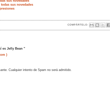
todas sus novedades
e todas sus novedades
presiones
COMPÁRTELO:
í es Jelly Bean ”
tom )
sante. Cualquier intento de Spam no será admitido.