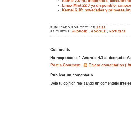
Kernel 7.0 rc1 disponible, descubre 
Linux Mint 22.3 ya disponible, conoc
Kernel 6.18: novedades y primeras im
PUBLICADO POR
GREY
EN
17:12
ETIQUETAS:
ANDROID
,
GOOGLE
,
NOTICIAS
Comments
No response to “ Android 4.1 al desnudo: As
Post a Comment
|
Enviar comentarios ( A
Publicar un comentario
Deja tu opinión realizando un comentario intere