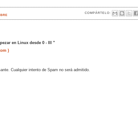
COMPÁRTELO:
IBRE
zar en Linux desde 0 - III ”
tom )
sante. Cualquier intento de Spam no será admitido.