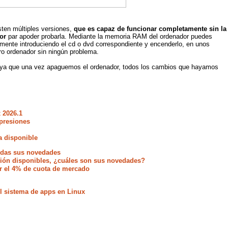
sten múltiples versiones,
que es capaz de funcionar completamente sin la
or
par apoder probarla. Mediante la memoria RAM del ordenador puedes
lemente introduciendo el cd o dvd correspondiente y encenderlo, en unos
o ordenador sin ningún problema.
s, ya que una vez apaguemos el ordenador, todos los cambios que hayamos
 2026.1
presiones
a disponible
todas sus novedades
ación disponibles, ¿cuáles son sus novedades?
r el 4% de cuota de mercado
 sistema de apps en Linux