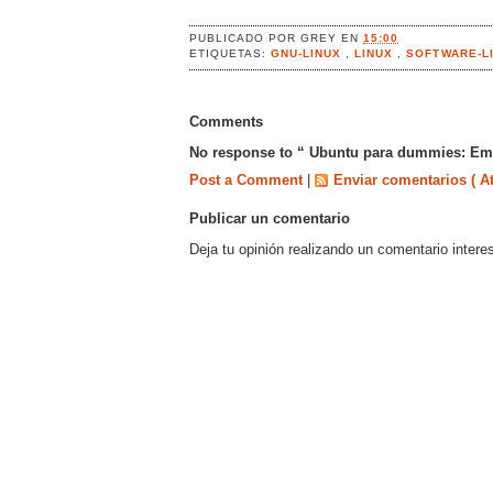
PUBLICADO POR
GREY
EN
15:00
ETIQUETAS:
GNU-LINUX
,
LINUX
,
SOFTWARE-L
Comments
No response to “ Ubuntu para dummies: Empe
Post a Comment
|
Enviar comentarios ( A
Publicar un comentario
Deja tu opinión realizando un comentario intere