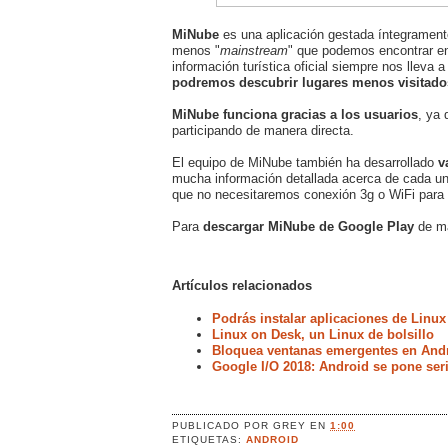
MiNube
es una aplicación gestada íntegramente
menos "
mainstream
" que podemos encontrar en
información turística oficial siempre nos lleva
podremos descubrir lugares menos visitados
MiNube funciona gracias a los usuarios
, ya 
participando de manera directa.
El equipo de MiNube también ha desarrollado
v
mucha información detallada acerca de cada un
que no necesitaremos conexión 3g o WiFi para 
Para
descargar MiNube de Google Play
de ma
Artículos relacionados
Podrás instalar aplicaciones de Linux
Linux on Desk, un Linux de bolsillo
Bloquea ventanas emergentes en Andr
Google I/O 2018: Android se pone ser
PUBLICADO POR
GREY
EN
1:00
ETIQUETAS:
ANDROID