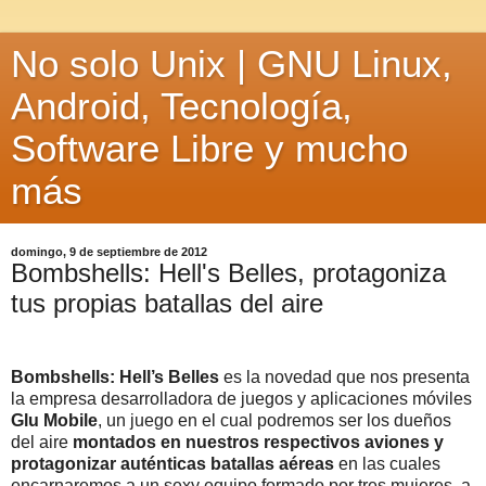
No solo Unix | GNU Linux,
Android, Tecnología,
Software Libre y mucho
más
domingo, 9 de septiembre de 2012
Bombshells: Hell's Belles, protagoniza
tus propias batallas del aire
Bombshells: Hell’s Belles
es la novedad que nos presenta
la empresa desarrolladora de juegos y aplicaciones móviles
Glu Mobile
, un juego en el cual podremos ser los dueños
del aire
montados en nuestros respectivos aviones y
protagonizar auténticas batallas aéreas
en las cuales
encarnaremos a un sexy equipo formado por tres mujeres, a