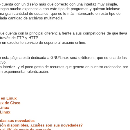
e cuenta con un diseño más que correcto con una interfaz muy simple,
ngan mucha experiencia con este tipo de programas y quieran iniciarse.
na gran cantidad de usuarios, que es lo más interesante en este tipo de
riada cantidad de archivos multimedia.
que cuenta con la principal diferencia frente a sus competidores de que lleva
a través de FTP y HTTP.
un excelente servicio de soporte al usuario online.
 esta página está dedicada a GNU/Linux será qBittorent, que es una de las
ivo.
a interfaz, y el poco gasto de recursos que genera en nuestro ordenador, por
n experimentar ralentización.
 en Linux
ux de Cisco
Linux
 Linux
todas sus novedades
ación disponibles, ¿cuáles son sus novedades?
r el 4% de cuota de mercado