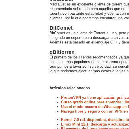
MediaGet es un excelente cliente de torrent qu
recomendada sobretodo para aquellos que no te
Cuenta con bastante estabilidad y cuenta con u
clientes, por lo que podremos encontrar una va
BitComet
BitComet es un cliente de Torrent al uso, pero 
integrado un soporte para descargar archivos 
Además está basado en el lenguaje C++ y tiene 
qBittorren
t
El primero de los clientes recomendados ya que
opciones más populares en este sistema operat
Sus puntos a favor son su velocidad, su sencill
lo que podremos ejectuar más cosas a la vez si
Artículos relacionados
ProtonVPN ya tiene aplicación gráfica
Curso gratis online para aprender Lin
Usa el modo oscuro de Whatsapp en 
Navega libre y seguro con un VPN en
Kernel 7.0 rc1 disponible, descubre 
Linux Mint 22.1: descarga y actualiz
El ascenso de Linux hasta sobre pasa