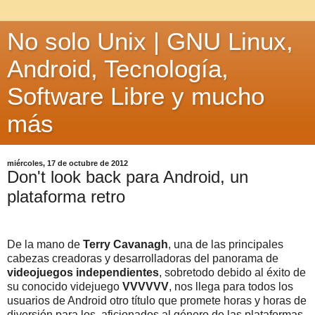
No solo Unix | GNU Linux,
Android, Tecnología,
Software Libre y mucho
más
miércoles, 17 de octubre de 2012
Don't look back para Android, un
plataforma retro
De la mano de
Terry Cavanagh
, una de las principales
cabezas creadoras y desarrolladoras del panorama de
videojuegos independientes
, sobretodo debido al éxito de
su conocido videjuego
VVVVVV
, nos llega para todos los
usuarios de Android otro título que promete horas y horas de
diversión para los aficionados al género de las plataformas.