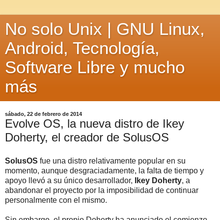
No solo Unix | GNU Linux,
Android, Tecnología,
Software Libre y mucho
más
sábado, 22 de febrero de 2014
Evolve OS, la nueva distro de Ikey
Doherty, el creador de SolusOS
SolusOS
fue una distro relativamente popular en su
momento, aunque desgraciadamente, la falta de tiempo y
apoyo llevó a su único desarrollador,
Ikey Doherty
, a
abandonar el proyecto por la imposibilidad de continuar
personalmente con el mismo.
Sin embargo, el propio Doherty ha anunciado el comienzo