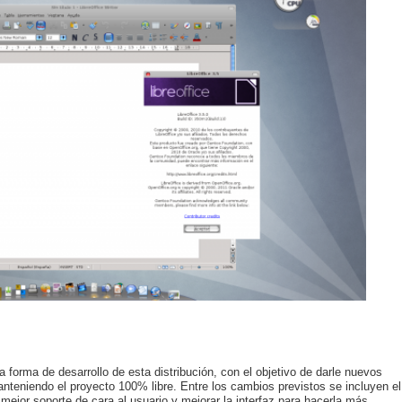
a forma de desarrollo de esta distribución, con el objetivo de darle nuevos
 manteniendo el proyecto 100% libre. Entre los cambios previstos se incluyen el
mejor soporte de cara al usuario y mejorar la interfaz para hacerla más