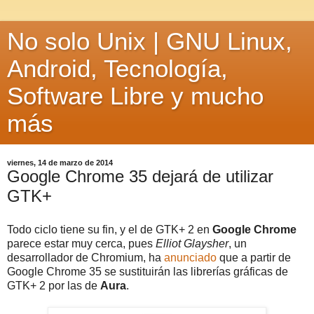
No solo Unix | GNU Linux,
Android, Tecnología,
Software Libre y mucho
más
viernes, 14 de marzo de 2014
Google Chrome 35 dejará de utilizar
GTK+
Todo ciclo tiene su fin, y el de GTK+ 2 en
Google Chrome
parece estar muy cerca, pues
Elliot Glaysher
, un
desarrollador de Chromium, ha
anunciado
que a partir de
Google Chrome 35 se sustituirán las librerías gráficas de
GTK+ 2 por las de
Aura
.