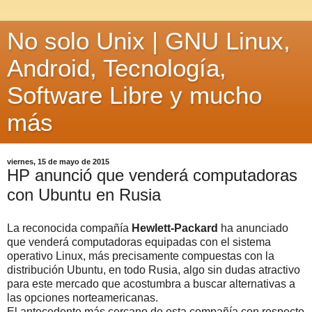
No solo Unix | GNU Linux,
Android, Tecnología,
Software Libre y mucho
más
viernes, 15 de mayo de 2015
HP anunció que venderá computadoras
con Ubuntu en Rusia
La reconocida compañía
Hewlett-Packard
ha anunciado
que venderá computadoras equipadas con el sistema
operativo Linux, más precisamente compuestas con la
distribución Ubuntu, en todo Rusia, algo sin dudas atractivo
para este mercado que acostumbra a buscar alternativas a
las opciones norteamericanas.
El antecedente más cercano de esta compañía con respecto