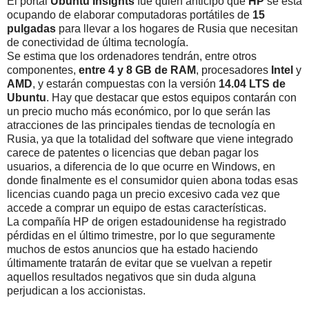
El portal
Ubuntu
Insights
fue quien anticipó que
HP
se está
ocupando de elaborar computadoras portátiles de
15
pulgadas
para llevar a los hogares de Rusia que necesitan
de conectividad de última tecnología.
Se estima que los ordenadores tendrán, entre otros
componentes,
entre 4 y 8 GB de RAM
, procesadores
Intel
y
AMD
, y estarán compuestas con la versión
14.04 LTS de
Ubuntu
. Hay que destacar que estos equipos contarán con
un precio mucho más económico, por lo que serán las
atracciones de las principales tiendas de tecnología en
Rusia, ya que la totalidad del software que viene integrado
carece de patentes o licencias que deban pagar los
usuarios, a diferencia de lo que ocurre en Windows, en
donde finalmente es el consumidor quien abona todas esas
licencias cuando paga un precio excesivo cada vez que
accede a comprar un equipo de estas características.
La compañía HP de origen estadounidense ha registrado
pérdidas en el último trimestre, por lo que seguramente
muchos de estos anuncios que ha estado haciendo
últimamente tratarán de evitar que se vuelvan a repetir
aquellos resultados negativos que sin duda alguna
perjudican a los accionistas.