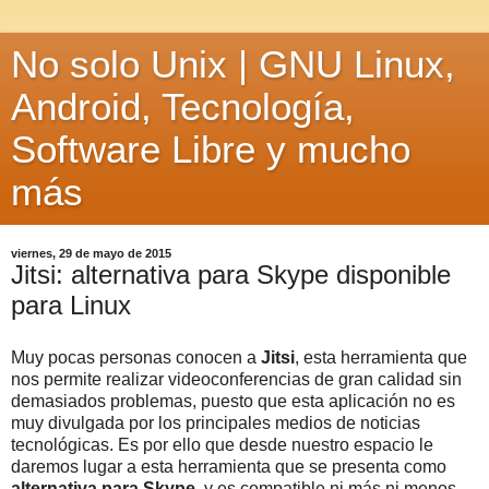
No solo Unix | GNU Linux,
Android, Tecnología,
Software Libre y mucho
más
viernes, 29 de mayo de 2015
Jitsi: alternativa para Skype disponible
para Linux
Muy pocas personas conocen a
Jitsi
, esta herramienta que
nos permite realizar videoconferencias de gran calidad sin
demasiados problemas, puesto que esta aplicación no es
muy divulgada por los principales medios de noticias
tecnológicas. Es por ello que desde nuestro espacio le
daremos lugar a esta herramienta que se presenta como
alternativa para Skype
, y es compatible ni más ni menos