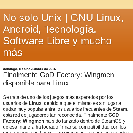
No solo Unix | GNU Linux,
Android, Tecnología,
Software Libre y mucho
más
domingo, 8 de noviembre de 2015
Finalmente GoD Factory: Wingmen
disponible para Linux
Se trata de uno de los juegos más esperados por los
usuarios de
Linux
, debido a que el mismo es sin lugar a
dudas muy popular entre los usuarios frecuentes de
Steam
,
esta red de jugadores tan reconocida. Finalmente
GOD
Factory: Wingmen
ha sido lanzado dentro de SteamOS y
de esa manera ha logrado firmar su compatibilidad con los
ordenadores con Linux, algo muy esperado por los usuarios,