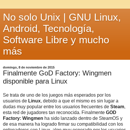
No solo Unix | GNU Linux,
Android, Tecnología,
Software Libre y mucho
más
domingo, 8 de noviembre de 2015
Finalmente GoD Factory: Wingmen
disponible para Linux
Se trata de uno de los juegos más esperados por los
usuarios de
Linux
, debido a que el mismo es sin lugar a
dudas muy popular entre los usuarios frecuentes de
Steam
,
esta red de jugadores tan reconocida. Finalmente
GOD
Factory: Wingmen
ha sido lanzado dentro de SteamOS y
de esa manera ha logrado firmar su compatibilidad con los
ordenadores con Linux, algo muy esperado por los usuarios,