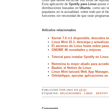
Linux que desee escuchar sus listas de reproduc
Esta aplicación de
Spotify para Linux
posee v
distribuciones basadas en
Ubuntu
, como así t
populares en la actualidad, sobre todo por el f
funciones sin necesidad de que sean programa
Artículos relacionados
Kernel 7.0 rc1 disponible, descubre 
Linux Mint 22.1: descarga y actualiz
El ascenso de Linux hasta sobre pasa
GNOME 46 novedades y mejoras
Tutorial para instalar Spotify en Linux
Remmina tu mejor aliado para acceder
Basket, el Notion de Linux
Linux Mint lanzará Web App Manager,
OrbitalApps, ejecutar aplicaciones en 
PUBLICADO POR
UNIX
EN
19:57
ETIQUETAS:
APLICACIONES
,
LINUX
,
SPOTIFY
Comments