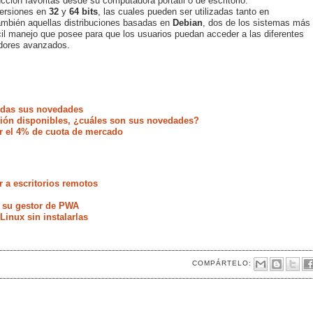
ción favoritas desde su computadora portátil o de escritorio.
ersiones en
32
y
64 bits
, las cuales pueden ser utilizadas tanto en
ambién aquellas distribuciones basadas en
Debian
, dos de los sistemas más
ácil manejo que posee para que los usuarios puedan acceder a las diferentes
dores avanzados.
todas sus novedades
ación disponibles, ¿cuáles son sus novedades?
r el 4% de cuota de mercado
 a escritorios remotos
 su gestor de PWA
Linux sin instalarlas
COMPÁRTELO: