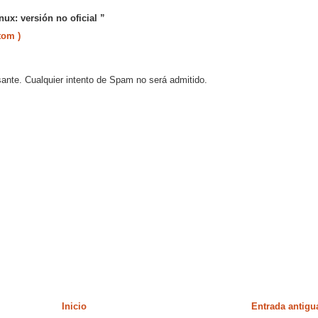
ux: versión no oficial ”
tom )
sante. Cualquier intento de Spam no será admitido.
Inicio
Entrada antigu