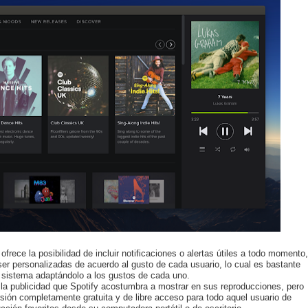
ofrece la posibilidad de incluir notificaciones o alertas útiles a todo momento,
r personalizadas de acuerdo al gusto de cada usuario, lo cual es bastante
 sistema adaptándolo a los gustos de cada uno.
la publicidad que Spotify acostumbra a mostrar en sus reproducciones, pero
rsión completamente gratuita y de libre acceso para todo aquel usuario de