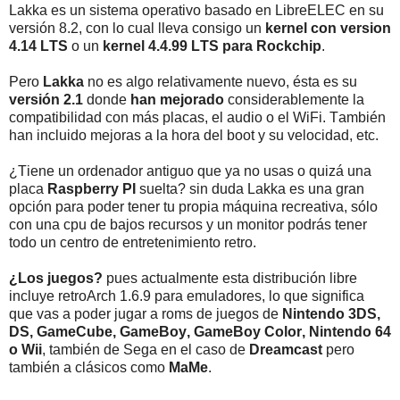
Lakka es un sistema operativo basado en LibreELEC en su
versión 8.2, con lo cual lleva consigo un
kernel con version
4.14 LTS
o un
kernel 4.4.99 LTS para Rockchip
.
Pero
Lakka
no es algo relativamente nuevo, ésta es su
versión 2.1
donde
han mejorado
considerablemente la
compatibilidad con más placas, el audio o el WiFi. También
han incluido mejoras a la hora del boot y su velocidad, etc.
¿Tiene un ordenador antiguo que ya no usas o quizá una
placa
Raspberry PI
suelta? sin duda Lakka es una gran
opción para poder tener tu propia máquina recreativa, sólo
con una cpu de bajos recursos y un monitor podrás tener
todo un centro de entretenimiento retro.
¿Los juegos?
pues actualmente esta distribución libre
incluye retroArch 1.6.9 para emuladores, lo que significa
que vas a poder jugar a roms de juegos de
Nintendo 3DS,
DS, GameCube, GameBoy, GameBoy Color, Nintendo 64
o Wii
, también de Sega en el caso de
Dreamcast
pero
también a clásicos como
MaMe
.