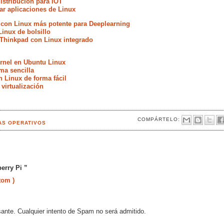
istribución para IOT
ar aplicaciones de Linux
 con Linux más potente para Deeplearning
Linux de bolsillo
Thinkpad con Linux integrado
ernel en Ubuntu Linux
ma sencilla
n Linux de forma fácil
 virtualización
COMPÁRTELO:
AS OPERATIVOS
erry Pi ”
tom )
sante. Cualquier intento de Spam no será admitido.