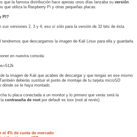
 es que la famosa distribución hace apenas unos días lanzaba su
versión
s que utiliza la Raspberry Pi y otras pequeñas placas.
y PI?
sus versiones 2, 3 y 4, eso sí sólo para la versión de 32 bits de ésta
PI tendremos que descargarnos la imagen de Kali Linux para ella y guardarla
oner en nuestra consola:
 bs=512k
 de la imagen de Kali que acabes de descargar y que tengas en ese mismo
También deberás sustituir el punto de montaje de tu tarjeta microSD
ero dónde se te haya montado.
ha tu placa conectada a un monitor y lo primero que verás será la
 la
contraseña de root
por default es toor (root al revés).
r el 4% de cuota de mercado