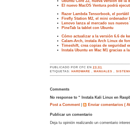
Ubuntu Core 22, nueva versión de la d
El nuevo MacOS Ventura podrá ejecut
Razer Lambda Tensorbook, el portátil
Firefly Station M2, el mini ordenador 
Lenovo lanza al mercado sus nuevos 
PineTab la tablet con Ubuntu
Cómo actualizar a la versión 6.6 de k
Calam-Arch, instala Arch Linux de for
Timeshift, crea copias de seguridad e
Instala Ubuntu en Mac M1 gracias a la
PUBLICADO POR
CFC
EN
23:01
ETIQUETAS:
HARDWARE
,
MANUALES
,
SISTEM
Comments
No response to “ Instala Kali Linux en Raspb
Post a Comment
|
Enviar comentarios ( A
Publicar un comentario
Deja tu opinión realizando un comentario intere