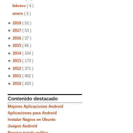
febrero
( 4 )
enero
( 5 )
►
2018
( 52 )
►
2017
( 53 )
►
2016
( 37 )
►
2015
( 66 )
►
2014
( 104 )
►
2013
( 173 )
►
2012
( 371 )
►
2011
( 462 )
►
2010
( 420 )
Contenido destacado
Mejores Aplicaciones Android
Aplicaciones para Android
Instalar Nagios en Ubuntu
Juegos Android
Reparar tarjeta gráfica