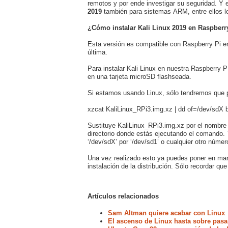
remotos y por ende investigar su seguridad. Y
2019
también para sistemas ARM, entre ellos lo
¿Cómo instalar Kali Linux 2019 en Raspberr
Esta versión es compatible con Raspberry Pi en 
última.
Para instalar Kali Linux en nuestra Raspberry 
en una tarjeta microSD flashseada.
Si estamos usando Linux, sólo tendremos que p
xzcat KaliLinux_RPi3.img.xz | dd of=/dev/sdX
Sustituye KaliLinux_RPi3.img.xz por el nombre
directorio donde estás ejecutando el comando. 
‘/dev/sdX’ por ‘/dev/sd1’ o cualquier otro núm
Una vez realizado esto ya puedes poner en marc
instalación de la distribución. Sólo recordar que
Artículos relacionados
Sam Altman quiere acabar con Linux
El ascenso de Linux hasta sobre pasa