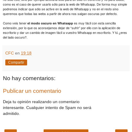
como es el caso de querer usarlo sólo para la web de Whatsapp. De forma muy simple
podremos indicar que sólo se active en la web de Whatsapp y no en el resto sino
queremos que todas las webs a partir de ahora nos salgan oscuras por defecto.
Como veis tener
es muy fácil con esta sencilla
el modo oscuro en Whatsapp
extensión, por lo que os aconsejamos dejar de “sufrir” por ello con la aplicación de
escritorio y dar un cambio de imagen fácil a vuestro Whatsapp en escritorio. Y tú ¿eres
del lado oscuro?.
CFC
en
19:18
Compartir
No hay comentarios:
Publicar un comentario
Deja tu opinión realizando un comentario
interesante. Cualquier intento de Spam no será
admitido.