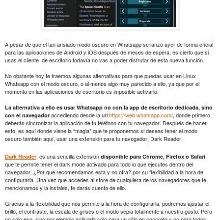
A pesar de que el tan ansiado modo oscuro en Whatsapp se lanzó ayer de forma oficial
para las aplicaciones de Android y iOS después de meses de espera, es cierto que si
usas el cliente
de escritorio todavía no vas a poder disfrutar de esta nueva función.
No obstante hoy te traemos algunas alternativas para que puedas usar en Linux
Whatsapp con el modo oscuro, o al menos algo muy parecido a ello, ya que por el
momento en las aplicaciones de escritorio es imposible activarlo.
La alternativa a ello es usar Whatsapp no con la app de escritorio dedicada, sino
accediendo desde la url
https://web.whatsapp.com/
, donde primero
con el navegador
deberás sincronizar la aplicación de tu teléfono con tu navegador. Después de hacer
esto, es aquí donde viene la “magia” que te proponemos si deseas tener el modo
oscuro también aquí, usar una extensión para tu navegador, Dark Reader.
, es una sencilla extensión
Dark Reader
disponible para Chrome, Firefox o Safari
que te permite tener el dark mode activado para todo lo que ejecutes dentro del
navegador. ¿Por qué recomendamos esta y no otra? por su flexibilidad a la hora de
configurarla. Una vez que accedes al store de cualquiera de los navegadores que te
mencionamos y la instales, te darás cuenta de ello.
Gracias a la flexibilidad que nos permite a la hora de configurarla, podremos ajustar el
brillo, el contraste, la escala de grises o el modo sepia totalmente a nuestro gusto. Pero
no sólo eso, sino por ejemplo activarla sólo para un sitio en concreto y no para todos,