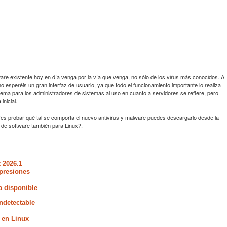
are existente hoy en día venga por la vía que venga, no sólo de los virus más conocidos. A
esperéis un gran interfaz de usuario, ya que todo el funcionamiento importante lo realiza
ema para los administradores de sistemas al uso en cuanto a servidores se refiere, pero
inicial.
eres probar qué tal se comporta el nuevo antivirus y malware puedes descargarlo desde la
o de software también para Linux?.
 2026.1
presiones
a disponible
ndetectable
 en Linux