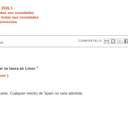
 2026.1
todas sus novedades
e todas sus novedades
presiones
COMPÁRTELO:
AD
er se lanza en Linux ”
tom )
sante. Cualquier intento de Spam no será admitido.