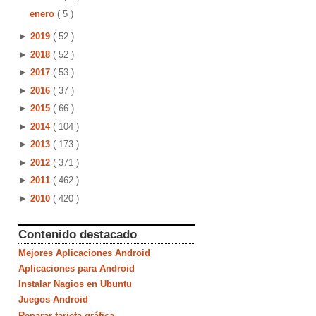
enero
( 5 )
►
2019
( 52 )
►
2018
( 52 )
►
2017
( 53 )
►
2016
( 37 )
►
2015
( 66 )
►
2014
( 104 )
►
2013
( 173 )
►
2012
( 371 )
►
2011
( 462 )
►
2010
( 420 )
Contenido destacado
Mejores Aplicaciones Android
Aplicaciones para Android
Instalar Nagios en Ubuntu
Juegos Android
Reparar tarjeta gráfica