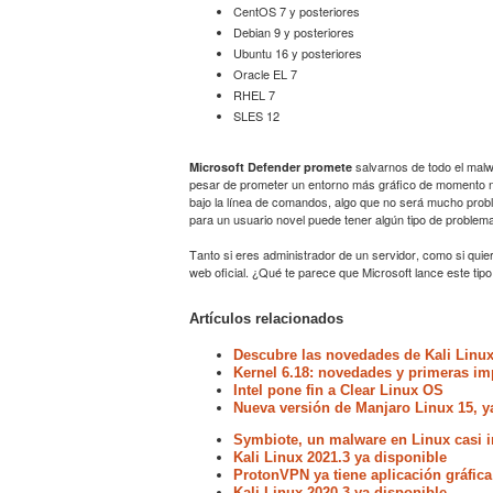
CentOS 7 y posteriores
Debian 9 y posteriores
Ubuntu 16 y posteriores
Oracle EL 7
RHEL 7
SLES 12
salvarnos de todo el malw
Microsoft Defender promete
pesar de prometer un entorno más gráfico de momento no 
bajo la línea de comandos, algo que no será mucho probl
para un usuario novel puede tener algún tipo de problema 
Tanto si eres administrador de un servidor, como si qui
web oficial. ¿Qué te parece que Microsoft lance este tip
Artículos relacionados
Descubre las novedades de Kali Linux
Kernel 6.18: novedades y primeras im
Intel pone fin a Clear Linux OS
Nueva versión de Manjaro Linux 15, y
Symbiote, un malware en Linux casi i
Kali Linux 2021.3 ya disponible
ProtonVPN ya tiene aplicación gráfica
Kali Linux 2020.3 ya disponible