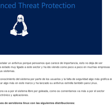
talar un antivirus porque pensamos que carece de importancia, esto no deja de ser
 ha estado muy ligado a este sector y ha ido viendo como poco a poco en muchas empresas
sus sistemas.
conocimiento del sistema por parte de los usuarios y la falta de seguridad algo más gráfica e
ar algo más en este marco y ha lanzado su antivirus estrella también para Linux.
ra va a por el sistema libre por goleada, como os comentamos va más a por el sector
ctrónico y aplicaciones.
nes de servidores linux con las siguientes distribuciones: