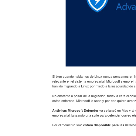
Si bien cuando hablamos de Linux nunca pensamos en ins
relevante en el sistema empresarial. Microsoft siempre
han ido migrando a Linux por miedo a la inseguridad de 
No obstante a pesar de la migración, todavía está el des
estos entornos. Microsoft lo sabe y por eso quiere avanz
ya se lanzó en Mac y aho
Antivirus Microsoft Defender
empresarial, lanzando una suite para defender correo ele
Por el momento sólo
estará disponible para las versio