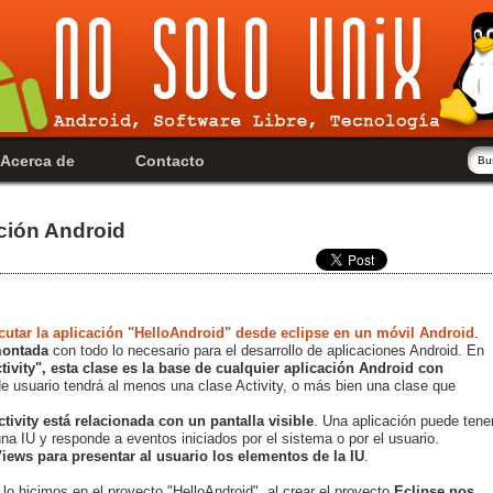
Acerca de
Contacto
ación Android
cutar la aplicación "HelloAndroid" desde eclipse en un móvil Android
.
montada
con todo lo necesario para el desarrollo de aplicaciones Android. En
ctivity", esta clase es la base de cualquier aplicación Android con
z de usuario tendrá al menos una clase Activity, o más bien una clase que
tivity está relacionada con un pantalla visible
. Una aplicación puede tene
a IU y responde a eventos iniciados por el sistema o por el usuario.
 Views para presentar al usuario los elementos de la IU
.
lo hicimos en el proyecto "HelloAndroid", al crear el proyecto
Eclipse nos