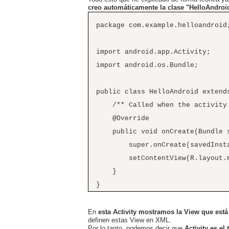
creo automáticamente la clase "HelloAndroid
package com.example.helloandroid
import android.app.Activity;
import android.os.Bundle;
public class HelloAndroid extend
/** Called when the activity i
@Override
public void onCreate(Bundle sa
super.onCreate(savedInstan
setContentView(R.layout.m
}
}
En
esta Activity mostramos la View que está
definen estas View en XML.
Por lo tanto, podemos decir que
Activity es e