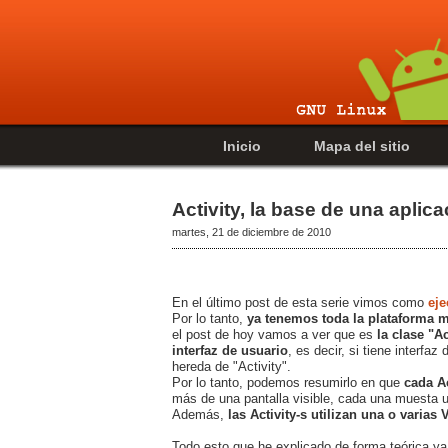
Inicio
Mapa del sitio
Activity, la base de una aplic
martes, 21 de diciembre de 2010
En el último post de esta serie vimos como
eje
Por lo tanto,
ya tenemos toda la plataforma 
el post de hoy vamos a ver que es
la clase "A
interfaz de usuario
, es decir, si tiene interfa
hereda de "Activity".
Por lo tanto, podemos resumirlo en que
cada Ac
más de una pantalla visible, cada una muesta un
Además,
las Activity-s utilizan una o varias
Todo esto que he explicado de forma teórica ya 