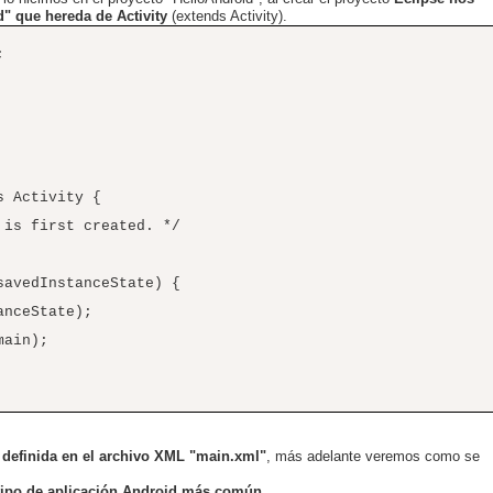
" que hereda de Activity
(extends Activity).
;
s Activity {
s first created. */
vedInstanceState) {
ceState);
ain);
 definida en el archivo XML "main.xml"
, más adelante veremos como se
l tipo de aplicación Android más común
.