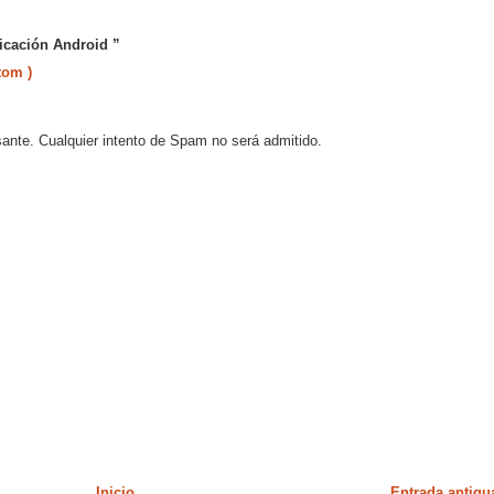
licación Android ”
tom )
sante. Cualquier intento de Spam no será admitido.
Inicio
Entrada antigu