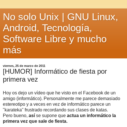
No solo Unix | GNU Linux,
Android, Tecnología,
Software Libre y mucho
más
viernes, 25 de marzo de 2011
[HUMOR] Informático de fiesta por
primera vez
Hoy os dejo un vídeo que he visto en el Facebook de un
amigo (informático). Personalmente me parece demasiado
estereotipo y a veces en vez de informático parece un
"karateka" frustrado recordando sus clases de katas.
Pero bueno,
así
se supone que
actua un informático la
primera vez que sale de fiesta.