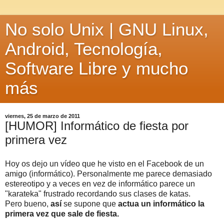
No solo Unix | GNU Linux,
Android, Tecnología,
Software Libre y mucho
más
viernes, 25 de marzo de 2011
[HUMOR] Informático de fiesta por
primera vez
Hoy os dejo un vídeo que he visto en el Facebook de un
amigo (informático). Personalmente me parece demasiado
estereotipo y a veces en vez de informático parece un
"karateka" frustrado recordando sus clases de katas.
Pero bueno,
así
se supone que
actua un informático la
primera vez que sale de fiesta.